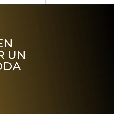
EN
R UN
ODA