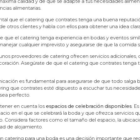
máxima calidad y de que se adapte a tus necesidades alimen
ncias alimentarias.
al que el catering que contrates tenga una buena reputaci
e otros clientes y habla con ellos para obtener una idea clar
 que el catering tenga experiencia en bodas y eventos simi
anejar cualquier imprevisto y asegurarse de que la comida s
unos proveedores de catering ofrecen servicios adicionales,
coración. Asegúrate de que el catering que contrates tenga 
cación es fundamental para asegurarse de que todo salga b
ring que contrates esté dispuesto a escuchar tus necesidades
 sea perfecto.
tener en cuenta los
espacios de celebración disponibles
. E
acio en el que se celebrará la boda y que ofrezca servicios qu
 Considera factores como el tamaño del espacio, la ubicación
dad de alojamiento.
 un catering para una boda es una decisión importante que re