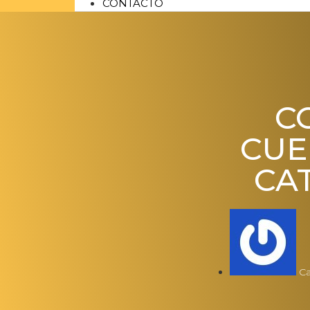
CONTACTO
C
CUE
CA
Ca