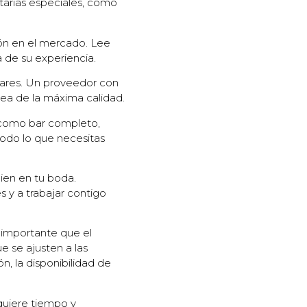
tarias especiales, como
ón en el mercado. Lee
a de su experiencia.
lares. Un proveedor con
ea de la máxima calidad.
 como bar completo,
todo lo que necesitas
ien en tu boda.
 y a trabajar contigo
s importante que el
e se ajusten a las
, la disponibilidad de
quiere tiempo y