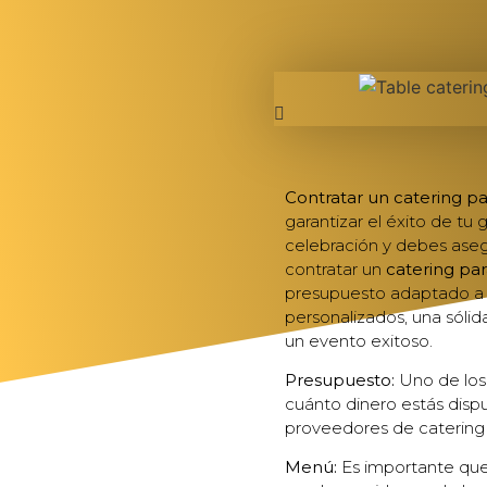
Contratar un catering p
garantizar el éxito de tu
celebración y debes aseg
contratar un
catering pa
presupuesto adaptado a t
personalizados, una sólid
un evento exitoso.
Presupuesto:
Uno de los 
cuánto dinero estás disp
proveedores de catering 
Menú:
Es importante que 