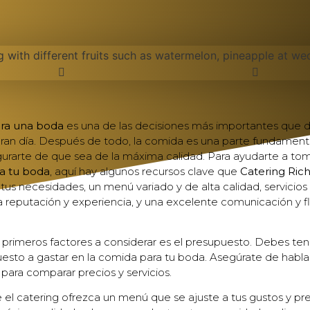
ara una boda
es una de las decisiones más importantes que 
 gran día. Después de todo, la comida es una parte fundament
urarte de que sea de la máxima calidad. Para ayudarte a toma
ra tu boda
, aquí hay algunos recursos clave que
Catering Ric
us necesidades, un menú variado y de alta calidad, servicios 
a reputación y experiencia, y una excelente comunicación y fle
primeros factores a considerar es el presupuesto. Debes ten
uesto a gastar en la comida para tu boda. Asegúrate de habla
para comparar precios y servicios.
el catering ofrezca un menú que se ajuste a tus gustos y pr